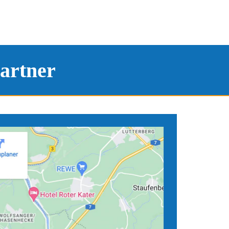
artner
tandorten