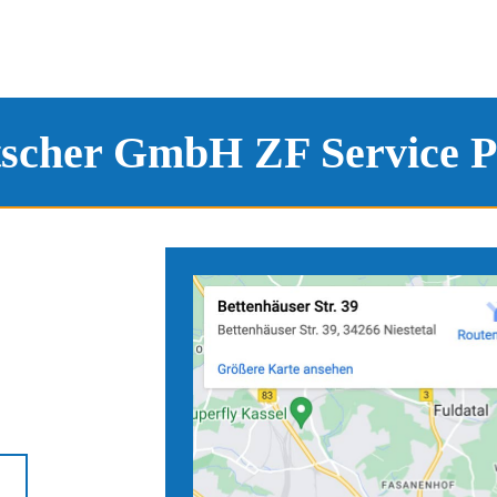
tscher GmbH ZF Service P
e
Anfahrtskarten zu unseren S