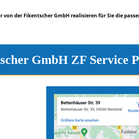
ir von der Fikentscher GmbH realisieren für Sie die pass
tscher GmbH ZF Service P
e
Anfahrtskarten zu unseren S