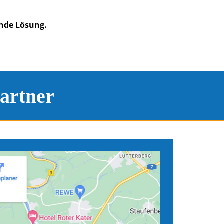
ende Lösung.
artner
tandorten