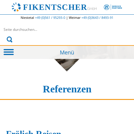
Niestetal
+49 (0)561 / 95293-0
|
Weimar
+49 (0)3643 / 8493-91
Suchen nach:
Menü
Referenzen
Frölich Reisen