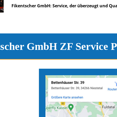
Fikentscher GmbH: Service, der überzeugt und Qua
tscher GmbH ZF Service P
e
Anfahrtskarten zu unseren S