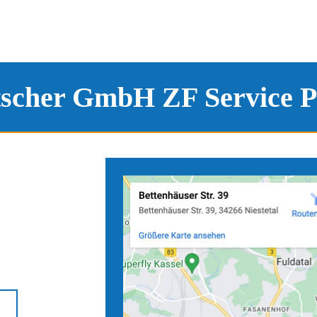
tscher GmbH ZF Service P
e
Anfahrtskarten zu unseren S