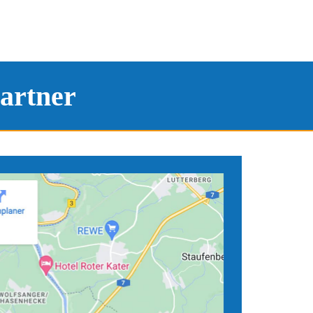
artner
tandorten