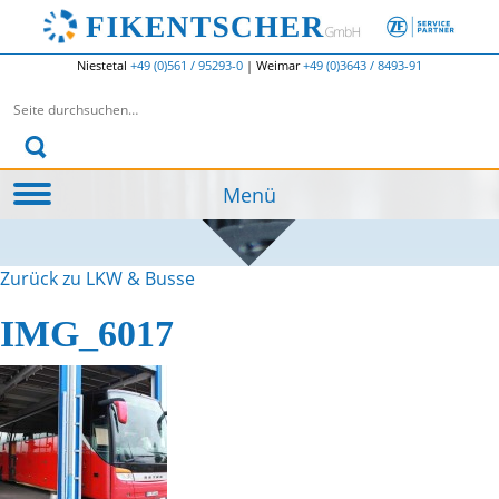
Niestetal
+49 (0)561 / 95293-0
|
Weimar
+49 (0)3643 / 8493-91
Suchen nach:
Menü
Zurück zu LKW & Busse
IMG_6017