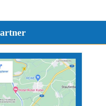
artner
tandorten