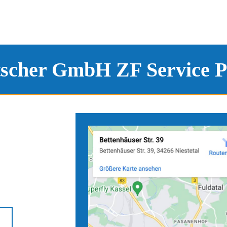
tscher GmbH ZF Service P
e
Anfahrtskarten zu unseren S