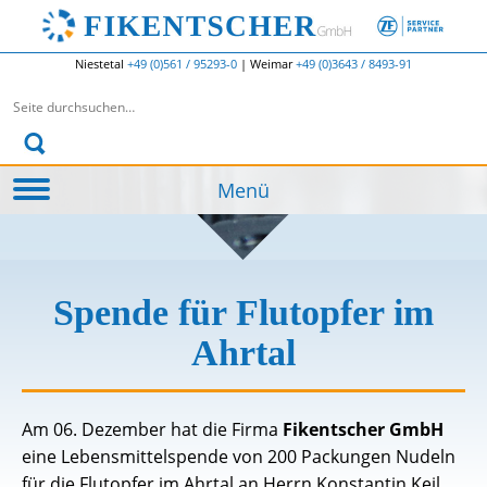
Niestetal
+49 (0)561 / 95293-0
|
Weimar
+49 (0)3643 / 8493-91
Suchen nach:
Menü
Spende für Flutopfer im
Ahrtal
Am 06. Dezember hat die Firma
Fikentscher GmbH
eine Lebensmittelspende von 200 Packungen Nudeln
für die Flutopfer im Ahrtal an Herrn Konstantin Keil